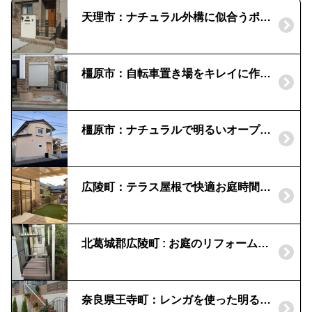
天理市：ナチュラル外構に似合うポスト｜「ディーズガーデン」プラノ－Ｕ
橿原市：自転車置き場をキレイに作って欲しい！|外構リフォーム
橿原市：ナチュラルで明るいオープン外構｜タイル貼門柱と宅配ボックス
広陵町：テラス屋根で快適お庭時間｜フレーム・ポーチ
北葛城郡広陵町 : お庭のリフォーム｜ウッドデッキ設置
奈良県王寺町：レンガを使った明るい外構