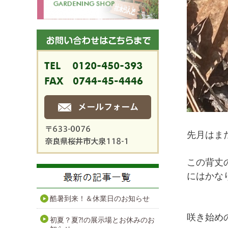
先月はま
この背丈
にはかな
酷暑到来！＆休業日のお知らせ
咲き始め
初夏？夏⁈の展示場とお休みのお