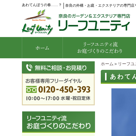
あわてんぼうの春……？
│
奈良の外構・お庭・エクステリアの専門店
ホーム
＞
リーフユ
あわて