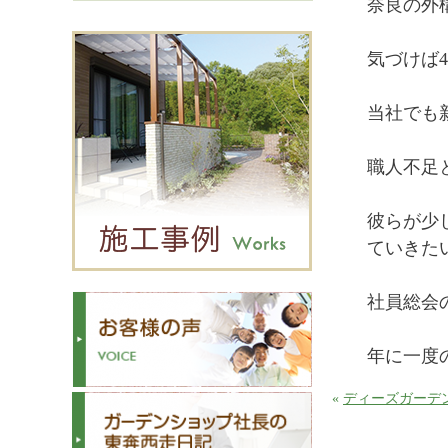
奈良の外
気づけば
当社でも
職人不足
彼らが少
ていきた
社員総会
年に一度
«
ディーズガーデ