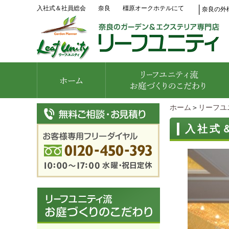
入社式＆社員総会 奈良 橿原オークホテルにて
│
奈良の外
ホーム
＞
リーフユ
入社式