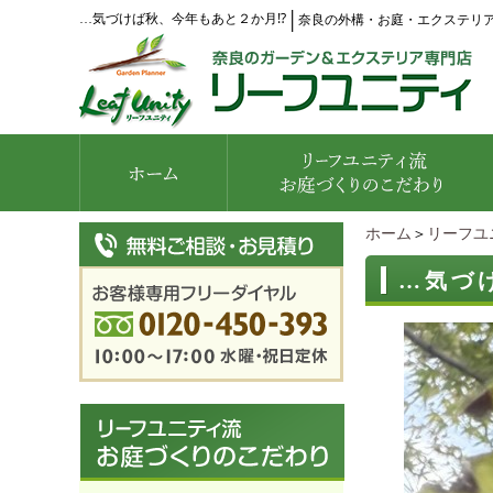
…気づけば秋、今年もあと２か月⁉
│
奈良の外構・お庭・エクステリ
ホーム
＞
リーフユ
…気づ