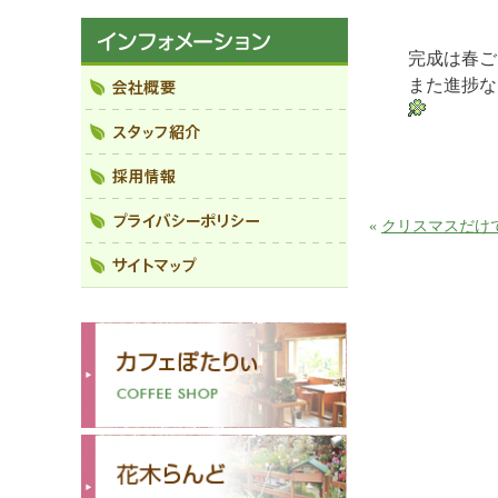
完成は春ご
また進捗な
«
クリスマスだけ