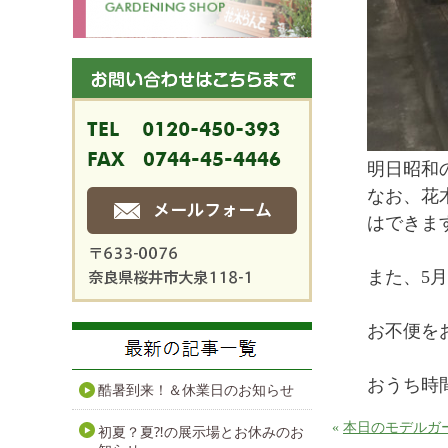
明日昭和
なお、花
はできま
また、5
お不便を
おうち時
酷暑到来！＆休業日のお知らせ
«
本日のモデルガ
初夏？夏⁈の展示場とお休みのお