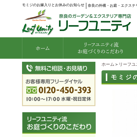
モミジのお嫁入りとお休みのお知らせ
│
奈良の外構・お庭・エクステ
ホーム
＞
リーフユ
モミジ