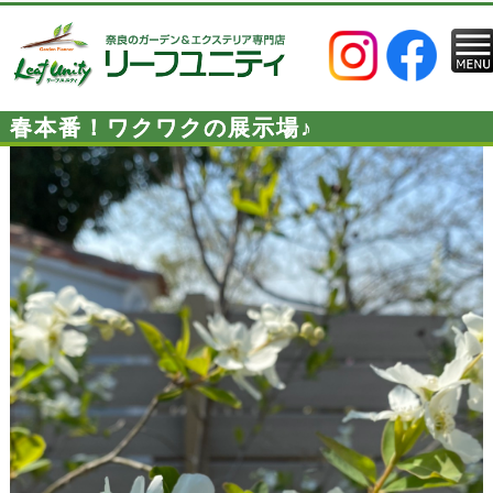
春本番！ワクワクの展示場♪