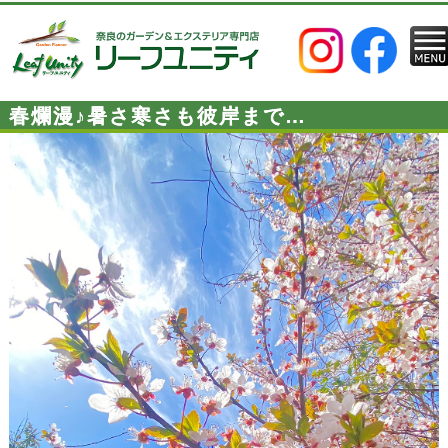
春爛漫♪暑さ寒さも彼岸まで…