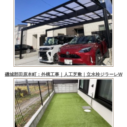
磯城郡田原本町：外構工事｜人工芝敷｜立水栓ジラーレW