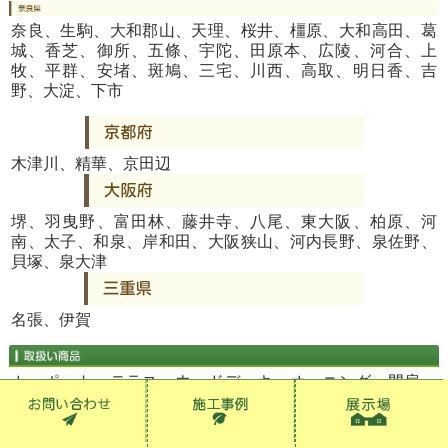
奈良、生駒、大和郡山、天理、桜井、橿原、大和高田、葛
城、香芝、御所、五條、宇陀、田原本、広陵、河合、上
牧、平群、安堵、斑鳩、三宅、川西、高取、明日香、吉
野、大淀、下市
木津川、精華、京田辺
堺、羽曳野、富田林、藤井寺、八尾、東大阪、柏原、河
南、太子、和泉、岸和田、大阪狭山、河内長野、泉佐野、
貝塚、泉大津
名張、伊賀
カーポート、テラス、ウッドデッキ、オーニング、門扉、
フェンス、物置、ガーデンライト、ガーデンファニチャ
ー、ガーデンルーム、サンルーム、各種ブロック、レン
ガ、表札、ポスト、植栽、その他