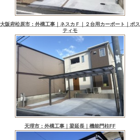
大阪府松原市：外構工事｜ネスカＦ｜２台用カーポート｜ポス
ティモ
天理市：外構工事｜梁延長｜機能門柱FF