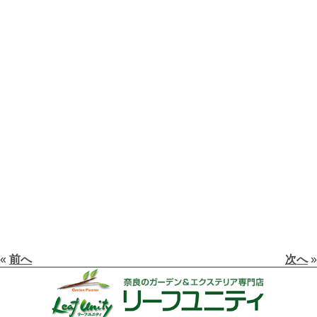
«
前へ
次へ
»