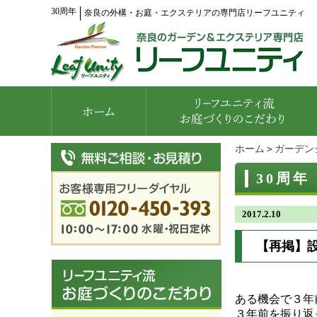
30周年
│
奈良の外構・お庭・エクステリアの専門店リーフユニティ
ホーム
＞
ガーデン
30周年
2017.2.10
【再掲】
ある機会で３年
３年前を振り返