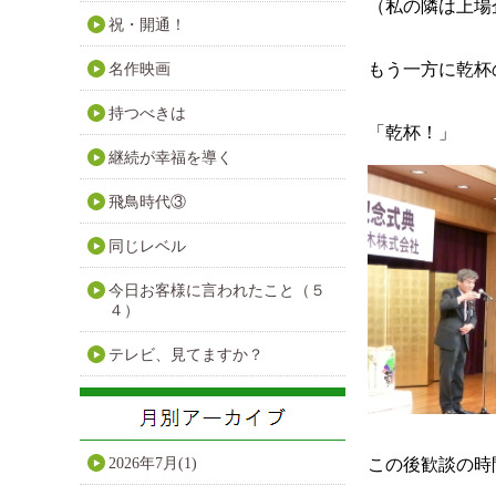
（私の隣は上場
祝・開通！
もう一方に乾杯
名作映画
持つべきは
「乾杯！」
継続が幸福を導く
飛鳥時代③
同じレベル
今日お客様に言われたこと（５
４）
テレビ、見てますか？
2026年7月(1)
この後歓談の時