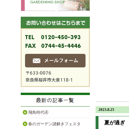
2023.8.25
飛鳥時代④
夏が過ぎ
春のガーデン謎解きフェスタ