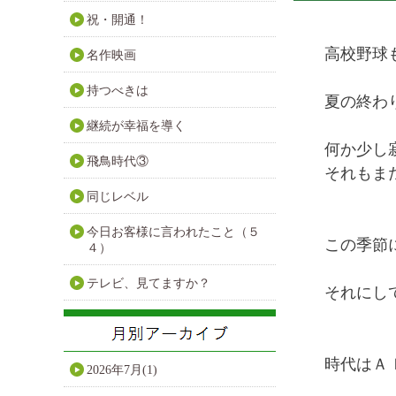
祝・開通！
高校野球
名作映画
持つべきは
夏の終わ
継続が幸福を導く
何か少し
飛鳥時代③
それもま
同じレベル
今日お客様に言われたこと（５
この季節
４）
テレビ、見てますか？
それにし
時代はＡ
2026年7月(1)