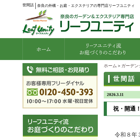
世間話
│
奈良の外構・お庭・エクステリアの専門店リーフユニティ
ホーム
＞
ガーデン
世間話
2026.3.11
祝・開通
令和８年