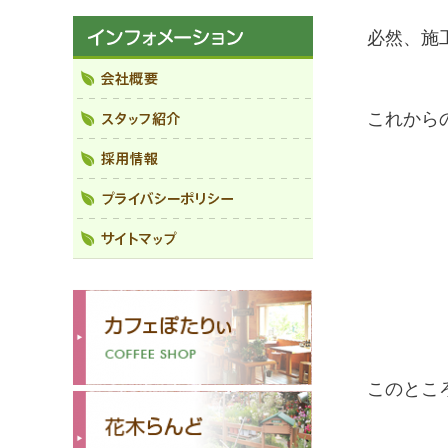
必然、施
これから
このとこ