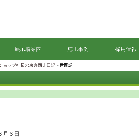
ショップ社長の東奔西走日記
＞世間話
！
３月８日