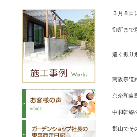
３月８日
御所まで
遠く振り
南阪奈道
京奈和自
中和幹線
郡山でそ