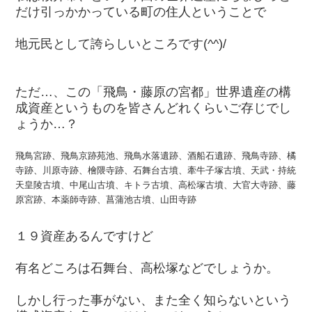
だけ引っかかっている町の住人ということで
地元民として誇らしいところです(^^)/
ただ…、この「飛鳥・藤原の宮都」世界遺産の構
成資産というものを皆さんどれくらいご存じでし
ょうか…？
飛鳥宮跡、飛鳥京跡苑池、飛鳥水落遺跡、酒船石遺跡、飛鳥寺跡、橘
寺跡、川原寺跡、檜隈寺跡、石舞台古墳、牽牛子塚古墳、天武・持統
天皇陵古墳、中尾山古墳、キトラ古墳、高松塚古墳、大官大寺跡、藤
原宮跡、本薬師寺跡、菖蒲池古墳、山田寺跡
１９資産あるんですけど
有名どころは石舞台、高松塚などでしょうか。
しかし行った事がない、また全く知らないという