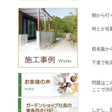
朝から行
何とか近
西名阪か
下道で松
問題はこ
ここで渋
しかし、