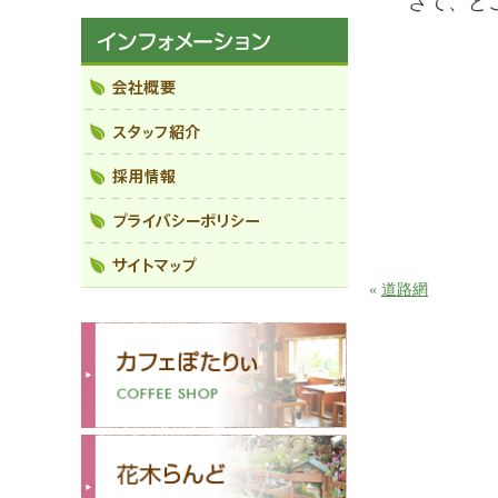
さて、ど
«
道路網