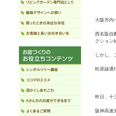
大阪市内
西名阪自
クション
しかし、
松原線通
昨日、十
阪神高速