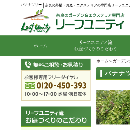
バナナツリー
│
奈良の外構・お庭・エクステリアの専門店リーフユニ
ホーム
＞
ガーデン
バナナ