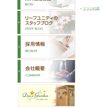
«
ツツジの花