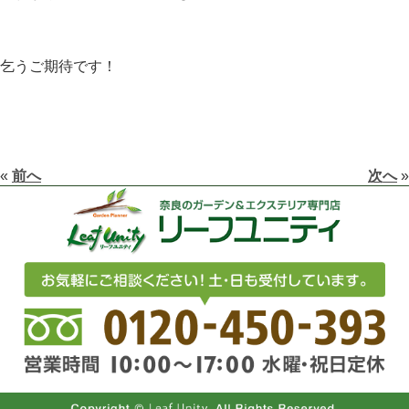
乞うご期待です！
«
前へ
次へ
»