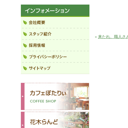
«
来たれ、職人さ