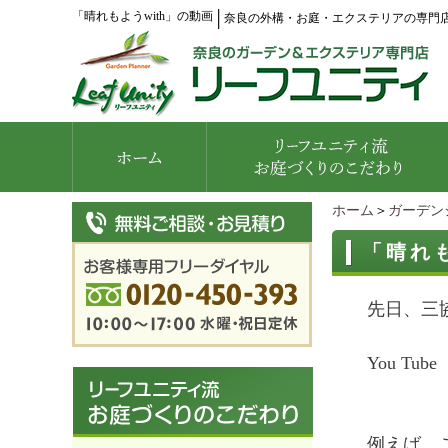
「晴れもようwith」の動画
│
奈良の外構・お庭・エクステリアの専門
ホーム
＞
ガーデン
「晴れも
先日、三
You T
例えば、