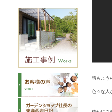
晴もようw
色々な人
確かにウ