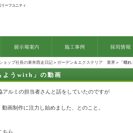
店リーフユニティ
ショップ社長の東奔西走日記
＞
ガーデン＆エクステリア 業界
＞「晴れも
ようwith」の動画
協アルミの担当者さんと話をしていたのですが
ube 動画制作に注力し始めました、とのこと。
こちら。