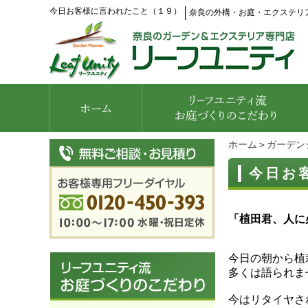
今日お客様に言われたこと（１９）
│
奈良の外構・お庭・エクステリ
ホーム
＞
ガーデン
今日お
「植田君、人に
今日の朝から植
多くは語られま
今はリタイヤさ