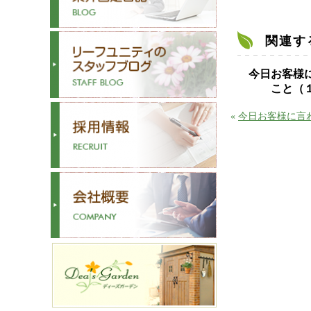
関連す
今日お客様
こと（
«
今日お客様に言