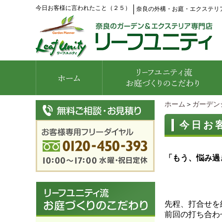
今日お客様に言われたこと（２５）
│
奈良の外構・お庭・エクステリ
ホーム
＞
ガーデン
今日お
「もう、悩み過
先程、打合せを
前回の打ち合わ