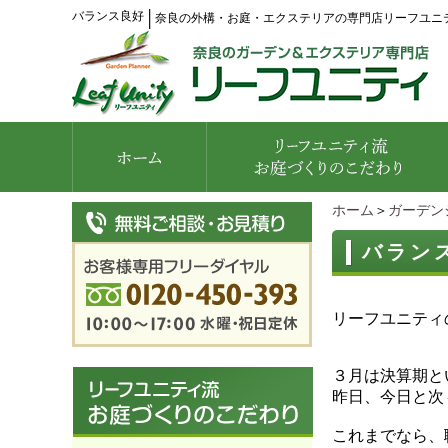
バランス良好
│
奈良の外構・お庭・エクステリアの専門店リーフユニ
ホーム
＞
ガーデン
バラン
リーフユニティ
３月は決算期と
昨日、今日と次
これまでなら、