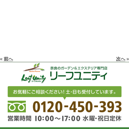
«
前へ
次へ
»