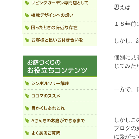
思えば
１８年前
しかし、
個別に見
じてみた
一方で、
しかしこ
ブログの
に繋がっ