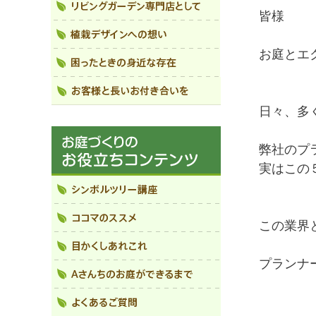
皆様
お庭とエ
日々、多
弊社のプ
実はこの
この業界
プランナ