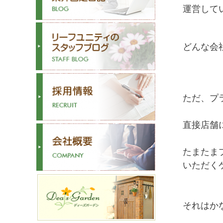
運営して
どんな会
ただ、プ
直接店舗
たまたま
いただく
それはかな