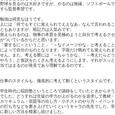
野球を見るのは大好きですが、やるのは無縁。ソフトボールで
すら監督希望です。
勉強は得意なほうです。
人には「何でもすぐに覚えられてええなあ」なんて言われるこ
ともありますが、暗記力は人並みです。
覚えられるのは、物事の本質を見極めようと自分で考えるクセ
がついているからだと思います。
「要するに～ということ」「～なイメージやな」と考えること
によって自分のものとなります。字面だけ眺めても覚えられま
せん。また、考える際には「～ちゃうかな」「～考えたらどう
やろう」と仮説をたくさん考えるようにします。それがスッと
当てはまるのが発見であり理解であるのです。
仕事のスタイルも、徹底的に考えて動くというスタイルです。
学生時代に稲田塾というところで講師をしていたときからそう
でした。どうすれば生徒の学力が上がるのかを追求して教材・
カリキュラム・宿題等の出し方・小テストのやり方・イベント
の打ち方などを磨き上げていくというキャラの先生でした。常
に新しい方法を模索し続けました。