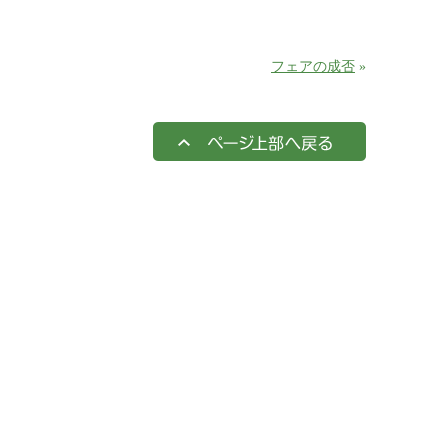
フェアの成否
»