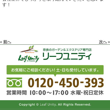
す！
«
前へ
次へ
»