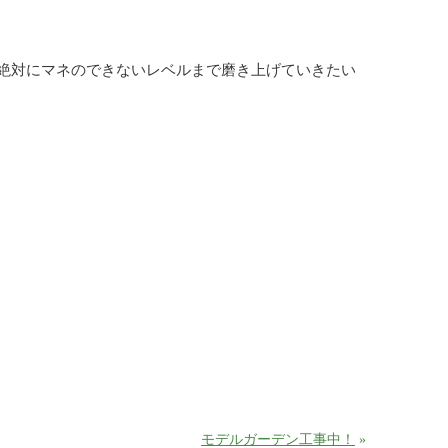
絶対にマネのできないレベルまで磨き上げていきたい
モデルガーデン工事中！
»