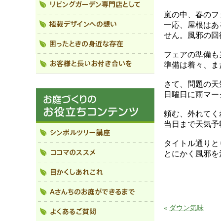
嵐の中、春のフ
一応、屋根はあ
せん。風邪の回
フェアの準備も
準備は着々、ま
さて、問題の天
日曜日に雨マー
頼む、外れてく
当日まで天気予
タイトル通りと
とにかく風邪を
«
ダウン気味