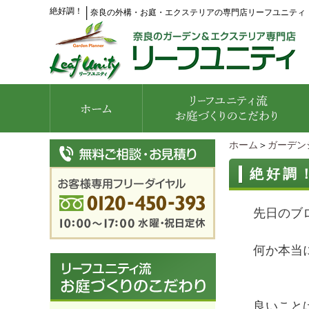
絶好調！
│
奈良の外構・お庭・エクステリアの専門店リーフユニティ
ホーム
＞
ガーデン
絶好調
先日のブ
何か本当
良いこと