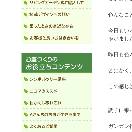
色んなこ
今日もい
ゃいました
昨日も色
とにかく
この感じ
調子に乗
ガンガン