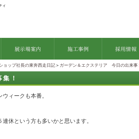
ティ
ショップ社長の東奔西走日記
＞
ガーデン＆エクステリア 今日の出来事
募集！
ンウィークも本番。
５連休という方も多いかと思います。