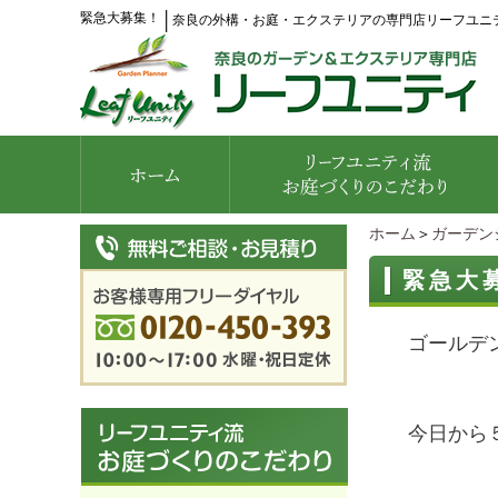
緊急大募集！
│
奈良の外構・お庭・エクステリアの専門店リーフユニ
ホーム
＞
ガーデン
緊急大
ゴールデ
今日から