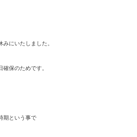
休みにいたしました。
日確保のためです。
時期という事で