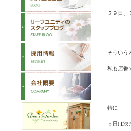
２９日、
そういう
私も店番で
特に
５日は決