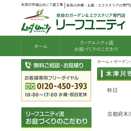
木津川市城山台にて庭工事
│
奈良の外構・お庭・エクステリアの専門
ホーム
＞
ガーデン
木津川
昨日
京都府木