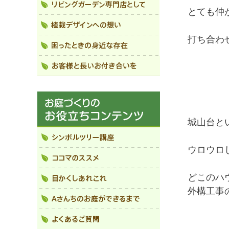
とても仲
打ち合わ
城山台と
ウロウロ
どこのハ
外構工事