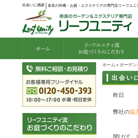
出会いに感謝
│
奈良の外構・お庭・エクステリアの専門店リーフユニ
ホーム
＞
ガーデン
出会い
昨日
弊社の
協
聞けば、