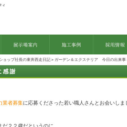
ティ
ショップ社長の東奔西走日記
＞
ガーデン＆エクステリア 今日の出来事
に感謝
力業者募集
に応募くださった若い職人さんとお会いしま
まだ２２歳だというのに