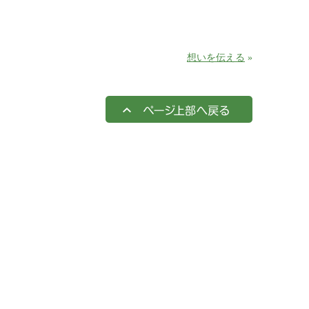
想いを伝える
»