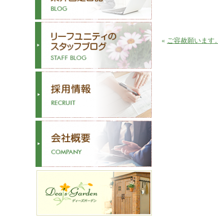
«
ご容赦願います