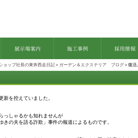
ショップ社長の東奔西走日記
＞
ガーデン＆エクステリア ブログ
＞復活
更新を控えていました。
らっしゃるかも知れませんが
ゆきの夫を語る詐欺」事件の報道によるものです。