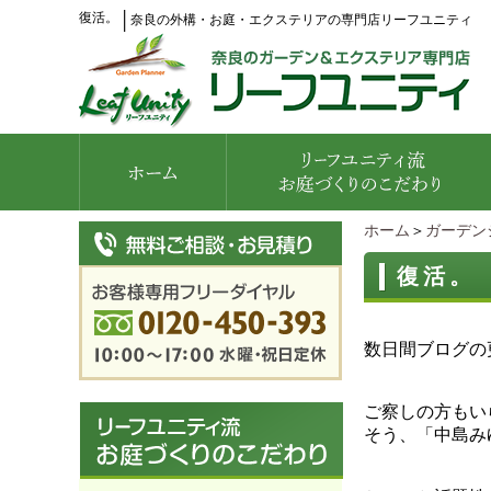
復活。
│
奈良の外構・お庭・エクステリアの専門店リーフユニティ
ホーム
＞
ガーデン
復活。
数日間ブログの
ご察しの方もい
そう、「中島み