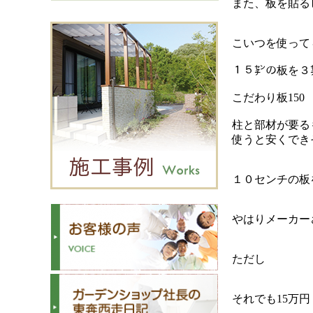
また、板を貼る
こいつを使って４
１５㌢の板を３
こだわり板150 ７
柱と部材が要る
使うと安くでき
１０センチの板
やはりメーカー
ただし
それでも15万