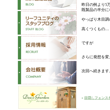
昨日の例より5
既製品の半分に
やっぱり木目調
高くつくもの…
ですが
さらに発想を変
次回へ続きます
«
目隠しフェンス