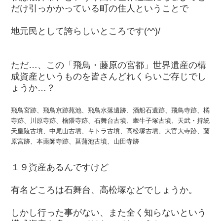
だけ引っかかっている町の住人ということで
地元民として誇らしいところです(^^)/
ただ…、この「飛鳥・藤原の宮都」世界遺産の構
成資産というものを皆さんどれくらいご存じでし
ょうか…？
飛鳥宮跡、飛鳥京跡苑池、飛鳥水落遺跡、酒船石遺跡、飛鳥寺跡、橘
寺跡、川原寺跡、檜隈寺跡、石舞台古墳、牽牛子塚古墳、天武・持統
天皇陵古墳、中尾山古墳、キトラ古墳、高松塚古墳、大官大寺跡、藤
原宮跡、本薬師寺跡、菖蒲池古墳、山田寺跡
１９資産あるんですけど
有名どころは石舞台、高松塚などでしょうか。
しかし行った事がない、また全く知らないという