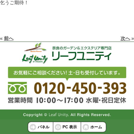
乞うご期待！
«
前へ
次へ
»
パネル
PC 表示
ホーム