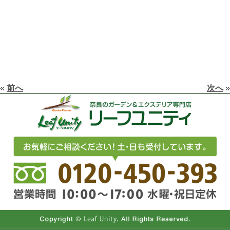
«
前へ
次へ
»