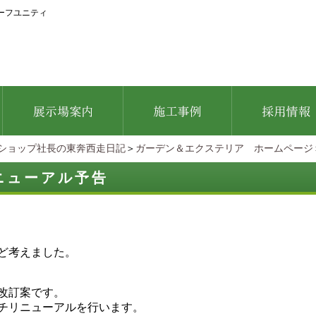
ーフユニティ
ショップ社長の東奔西走日記
＞
ガーデン＆エクステリア ホームページ
ニューアル予告
ど考えました。
改訂案です。
チリニューアルを行います。