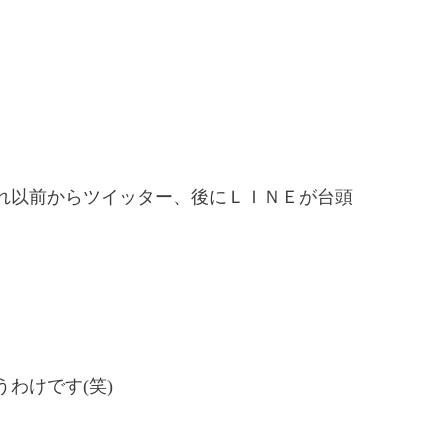
れ以前からツイッター、後にＬＩＮＥが台頭
わけです(笑)