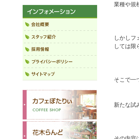
業種や規
しかしフ
しては限
そこで一
新たな試
その内容