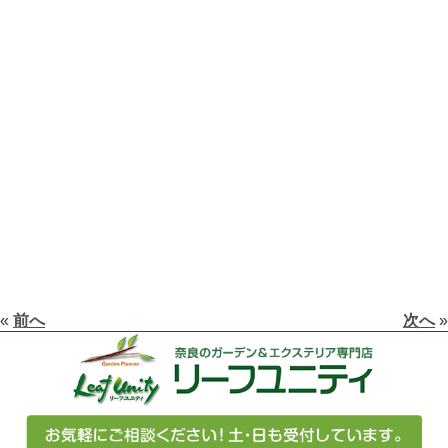
«
前へ
次へ
»