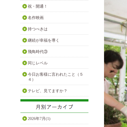
祝・開通！
名作映画
持つべきは
継続が幸福を導く
飛鳥時代③
同じレベル
今日お客様に言われたこと（５
４）
テレビ、見てますか？
2026年7月(1)