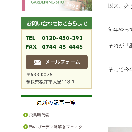
以来、必
毎年やっ
それが「
そして今
飛鳥時代④
春のガーデン謎解きフェスタ