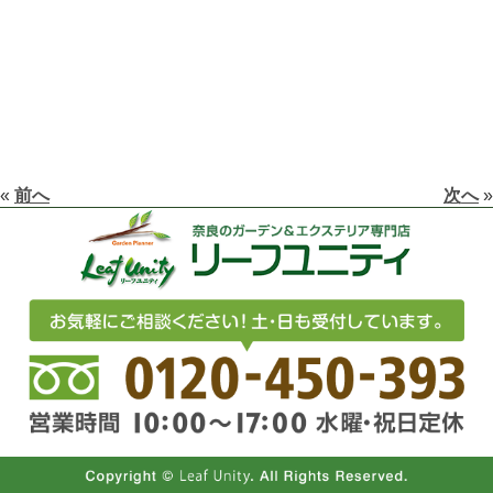
«
前へ
次へ
»