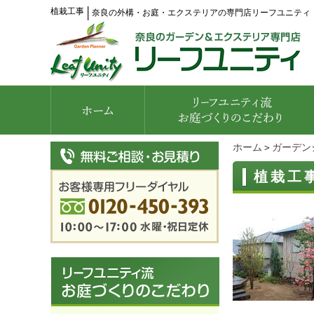
植栽工事
│
奈良の外構・お庭・エクステリアの専門店リーフユニティ
ホーム
＞
ガーデン
植栽工