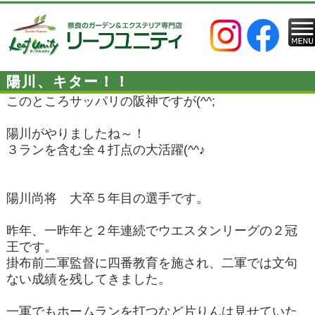
陽川、キター！！
このところサッパリの阪神ですが(^^;
陽川がやりましたね～！
３ランを含む全４打点の大活躍(^^♪
陽川尚将 大卒５年目の選手です。
昨年、一昨年と２年連続でウエスタンリーグの２冠
王です。
掛布前二軍監督に四番教育を施され、二軍では文句
ない成績を残してきました。
一軍でもホームランを打つなど片りんは見せていた