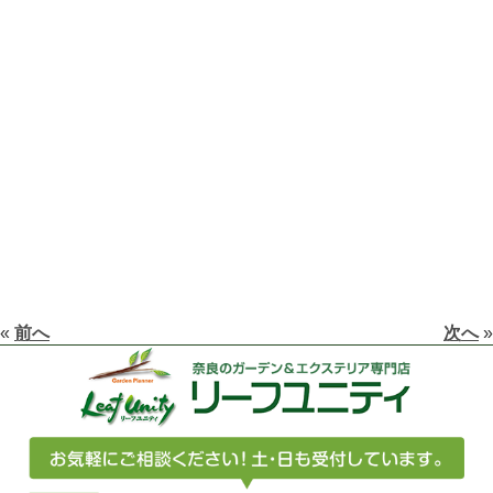
«
前へ
次へ
»