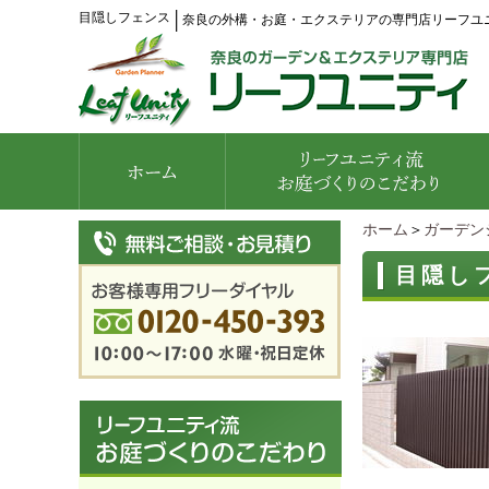
目隠しフェンス
│
奈良の外構・お庭・エクステリアの専門店リーフユ
ホーム
＞
ガーデン
目隠し