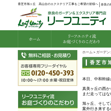
香芝市旭ヶ丘 高山台のエクステリア工事をご希望の皆様へ
│
奈良の
ホーム
＞
ガーデン
香芝市
本日、中和幹線
真美ヶ丘の西か
まだ走ってはな
旭ヶ丘、そして
案外行き来する