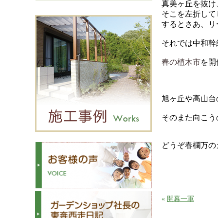
真美ヶ丘を抜け
そこを左折して
するとさあ、リ
それでは中和幹
春の植木市
を開
旭ヶ丘や高山台
そのまた向こう
どうぞ春欄万の
«
開幕一軍