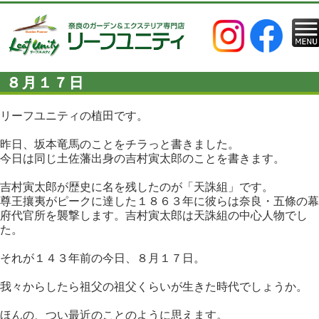
８月１７日
リーフユニティの植田です。
昨日、坂本竜馬のことをチラっと書きました。
今日は同じ土佐藩出身の吉村寅太郎のことを書きます。
吉村寅太郎が歴史に名を残したのが「天誅組」です。
尊王攘夷がピークに達した１８６３年に彼らは奈良・五條の幕
府代官所を襲撃します。吉村寅太郎は天誅組の中心人物でし
た。
それが１４３年前の今日、８月１７日。
我々からしたら祖父の祖父くらいが生きた時代でしょうか。
ほんの、つい最近のことのように思えます。