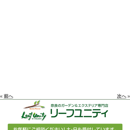
«
前へ
次へ
»