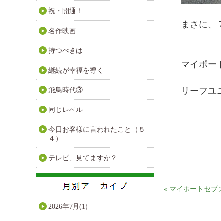
祝・開通！
まさに、
名作映画
持つべきは
マイポー
継続が幸福を導く
リーフユ
飛鳥時代③
同じレベル
今日お客様に言われたこと（５
４）
テレビ、見てますか？
«
マイポートセブ
2026年7月(1)