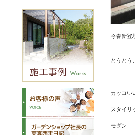
今春新登
とうとう、
カッコい
スタイリ
モダン