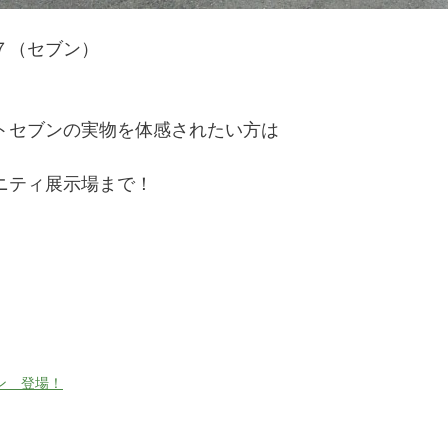
７（セブン）
トセブンの実物を体感されたい方は
ニティ展示場まで！
ン 登場！